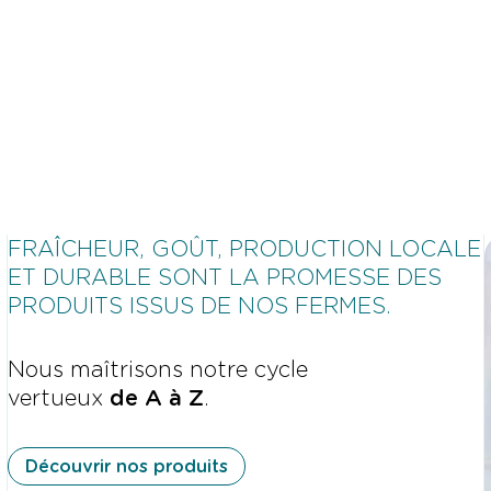
Centre de R&D, de formation et
FRAÎCHEUR, GOÛT, PRODUCTION LOCALE
d’innovation
ET DURABLE SONT LA PROMESSE DES
PRODUITS ISSUS DE NOS FERMES.
Modèle commercial
5 ans d’expérimentations réussies
2 000 m² de surface de production
Nous maîtrisons notre cycle
Conçue pour un volume optimal de
6 t de poissons/an
vertueux
de A à Z
.
production, à une échelle maîtrisée
3 t de végétaux/an
10 000 m² de surface
100 t de poissons/an
Découvrir nos produits
45 t de végétaux/an