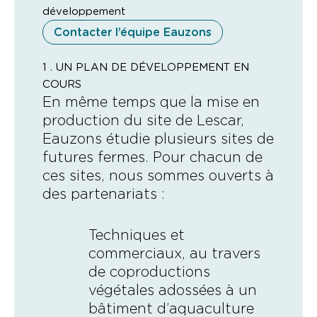
développement
Contacter l’équipe Eauzons
2 000 m²
de surface totale exploitée
1 . UN PLAN DE DÉVELOPPEMENT EN
1 Ha
COURS
6 T
En même temps que la mise en
de surface totale exploitée
de poissons
production du site de Lescar,
Eauzons étudie plusieurs sites de
1 200 m²
futures fermes. Pour chacun de
3 T
d’élevage aquacole
ces sites, nous sommes ouverts à
de végétaux
des partenariats :
2 500 m²
+ de 70
de serre pour les plantes à feuilles
Techniques et
variétés végétales testées
commerciaux, au travers
100 T
de coproductions
3
de poissons (dont 50 t transformées à
végétales adossées à un
espèces de salmonidés
terme)
bâtiment d’aquaculture