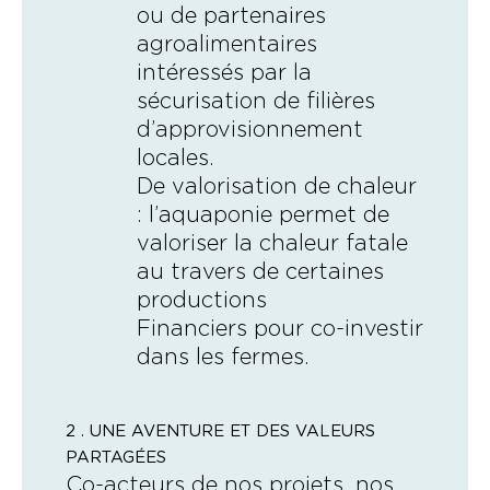
ou de partenaires
45 T
agroalimentaires
Implantée à Aux-Aussat, dans le Gers
de végétaux
intéressés par la
(32), notre
ferme pilote
est le cœur
sécurisation de filières
battant du projet Eauzons. C’est là que
d’approvisionnement
nous affinons nos pratiques,
ère
Notre
1
ferme commerciale
est
locales.
expérimentons de nouvelles productions
installée à Lescar dans les Pyrénées-
De valorisation de chaleur
(crevettes, salicorne, pitaya…) et
Atlantiques (64). Ambitieuse, tout en
: l’aquaponie permet de
assurons la formation des nouveaux
demeurant fidèle à nos valeurs, elle
valoriser la chaleur fatale
salariés.
remplit ses objectifs de
production
au travers de certaines
locale à échelle optimisée, durable et
productions
circulaire
.
Financiers pour co-investir
dans les fermes.
2 . UNE AVENTURE ET DES VALEURS
PARTAGÉES
Co-acteurs de nos projets, nos